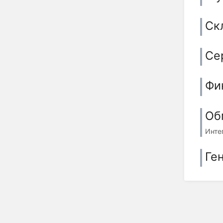
Ск
Се
Фи
Об
Инте
Ге