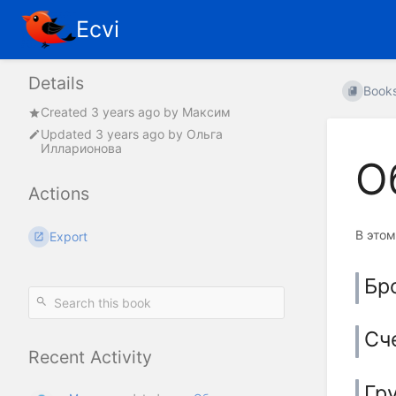
Ecvi
Details
Book
Created
3 years ago
by
Максим
Updated
3 years ago
by
Ольга
Илларионова
О
Actions
В это
Export
Бр
Сч
Recent Activity
Гр