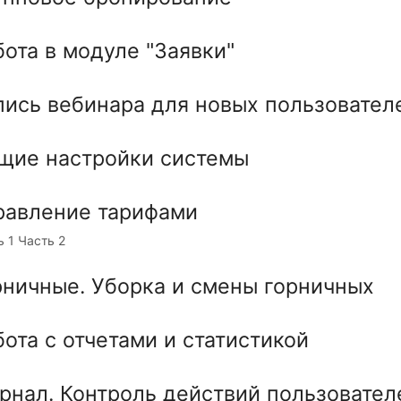
бота в модуле "Заявки"
пись вебинара для новых пользовател
щие настройки системы
равление тарифами
ь 1 Часть 2
рничные. Уборка и смены горничных
бота с отчетами и статистикой
рнал. Контроль действий пользовател