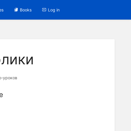
es
Books
Log in
лики
о-уроков
е