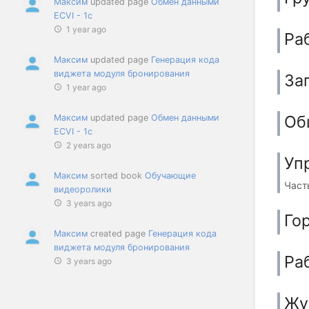
Максим
updated page
Обмен данными
ECVI - 1c
1 year ago
Ра
Максим
updated page
Генерация кода
виджета модуля бронирования
За
1 year ago
Об
Максим
updated page
Обмен данными
ECVI - 1c
2 years ago
Уп
Максим
sorted book
Обучающие
Част
видеоролики
3 years ago
Го
Максим
created page
Генерация кода
виджета модуля бронирования
Ра
3 years ago
Жу