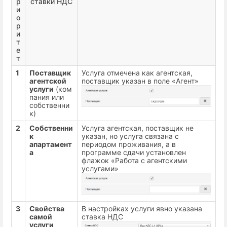
р
ставки НДС
и
о
р
и
т
е
т
1
Поставщик
Услуга отмечена как агентская,
агентской
поставщик указан в поле «Агент»
услуги
(ком
пания или
собственни
к)
2
Собственни
Услуга агентская, поставщик не
к
указан, но услуга связана с
апартамент
периодом проживания, а в
а
программе сдачи установлен
флажок «Работа с агентскими
услугами»
3
Свойства
В настройках услуги явно указана
самой
ставка НДС
услуги