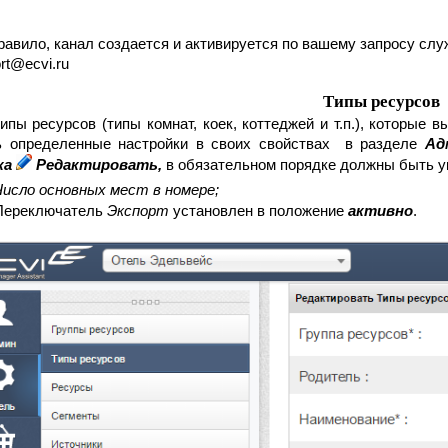
равило, канал создается и активируется по вашему запросу слу
rt@ecvi.ru
Типы ресурсов
ипы ресурсов (типы комнат, коек, коттеджей и т.п.), которые 
ь определенные настройки в своих свойствах  в разделе 
Ад
ка 
 Редактировать, 
в
 обязательном порядке должны быть 
Число основных мест в номере;
Переключатель 
Экспорт 
установлен в положение 
активно
.