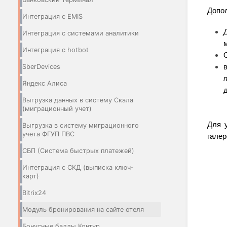
Допол
Интеграция с EMIS
Интеграция с системами аналитики
м
Интеграция с hotbot
SberDevices
Яндекс Алиса
Выгрузка данных в систему Скала
(миграционный учет)
Для у
Выгрузка в систему миграционного
учета ФГУП ПВС
галер
СБП (Система быстрых платежей)
Интеграция с СКД (выписка ключ-
карт)
Bitrix24
Модуль бронирования на сайте отеля
Бонусные баллы Контур