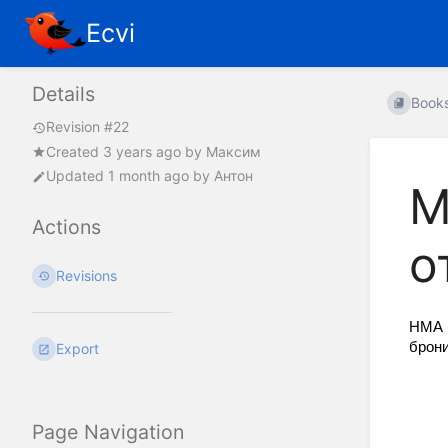
Ecvi
Details
Book
Revision #22
Created
3 years ago
by
Максим
Updated
1 month ago
by
Антон
М
Actions
о
Revisions
HMA 
брони
Export
Page Navigation