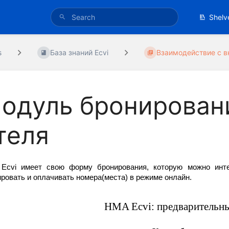
Shelv
s
База знаний Ecvi
Взаимодействие с вн
одуль бронировани
теля
Ecvi имеет свою форму бронирования, которую можно интег
ровать и оплачивать номера(места) в режиме онлайн.
HMA Ecvi: предварительны