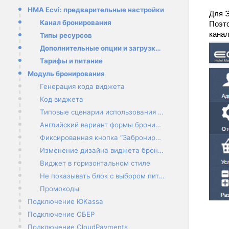
HMA Ecvi: предварительные настройки
Для Э
Канал бронирования
Поэто
канал
Типы ресурсов
Дополнительные опции и загрузка изображений
Тарифы и питание
Модуль бронирования
Генерация кода виджета
Код виджета
Типовые сценарии использования модуля
Английский вариант формы бронирования
Фиксированная кнопка “Забронировать”
Изменение дизайна виджета бронирования
Виджет в горизонтальном стиле
Не показывать блок с выбором питания
Промокоды
Подключение ЮKassa
Подключение СБЕР
Подключение CloudPayments