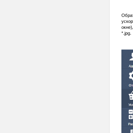
Обрат
уско
окне)
*.jpg.