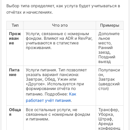
Выбор типа определяет, как услуга будет учитываться в
отчётах и начислениях.
Тип
Что это
Примеры
Прож
Услуги, связанные с номерным
Дополните
иван
фондом. Влияют на ADR и RevPar,
льное
ие
учитываются в статистике
место,
проживания.
Ранний
заезд,
Поздний
выезд
Пита
Услуги питания. Тип позволяет
Полупанси
ние
указать вариант пансиона:
он,
Завтрак, Обед, Ужин или
Завтрак
«Другое». Используется при
(шведский
формировании отчёта по
стол)
питанию. Подробнее:
Как
работает учёт питания
.
Обща
Все остальные услуги, не
Трансфер,
я
связанные с номерным фондом
Уборка,
и питанием.
Штраф,
Аренда
конференц