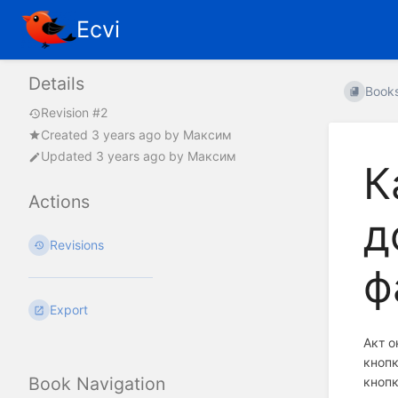
Ecvi
Details
Book
Revision #2
Created
3 years ago
by
Максим
Updated
3 years ago
by
Максим
К
Actions
д
Revisions
ф
Export
Акт о
кноп
Book Navigation
кнопк