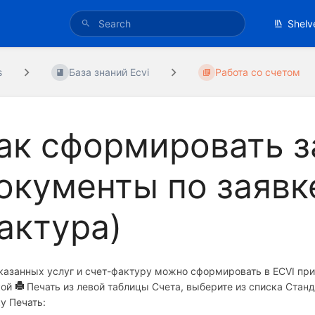
Shelv
s
База знаний Ecvi
Работа со счетом
ак сформировать 
окументы по заявке
актура)
казанных услуг и счет-фактуру можно сформировать в ECVI при 
кой
Печать из левой таблицы Счета, выберите из списка Ста
у Печать: