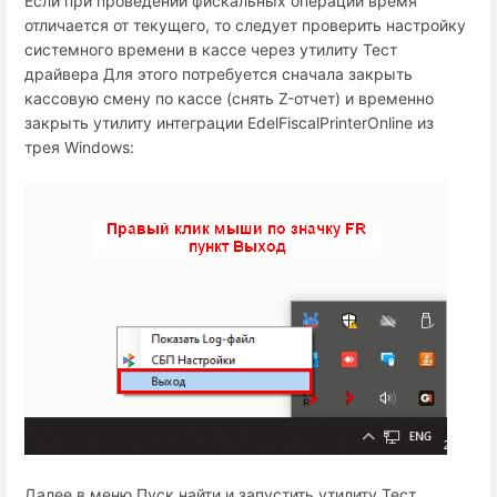
Если при проведении фискальных операций время
отличается от текущего, то следует проверить настройку
системного времени в кассе через утилиту Тест
драйвера Для этого потребуется сначала закрыть
кассовую смену по кассе (снять Z-отчет) и временно
закрыть утилиту интеграции EdelFiscalPrinterOnline из
трея Windows:
Далее в меню Пуск найти и запустить утилиту Тест